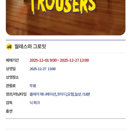
월레스와 그로밋
예매기간
2025-12-01 9:00 ~ 2025-12-27 12:00
상영일
2025-12-27 13:00
상영장소
관람료
무료
장르/러닝타임
클레이 애니메이션,코미디,모험,일상 / 53분
감독
닉 파크
출연