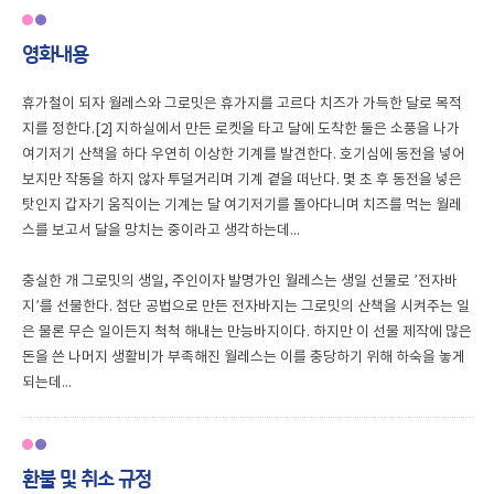
영화내용
휴가철이 되자 월레스와 그로밋은 휴가지를 고르다 치즈가 가득한 달로 목적
지를 정한다.[2] 지하실에서 만든 로켓을 타고 달에 도착한 둘은 소풍을 나가
여기저기 산책을 하다 우연히 이상한 기계를 발견한다. 호기심에 동전을 넣어
보지만 작동을 하지 않자 투덜거리며 기계 곁을 떠난다. 몇 초 후 동전을 넣은
탓인지 갑자기 움직이는 기계는 달 여기저기를 돌아다니며 치즈를 먹는 월레
스를 보고서 달을 망치는 중이라고 생각하는데...
충실한 개 그로밋의 생일, 주인이자 발명가인 월레스는 생일 선물로 ’전자바
지’를 선물한다. 첨단 공법으로 만든 전자바지는 그로밋의 산책을 시켜주는 일
은 물론 무슨 일이든지 척척 해내는 만능바지이다. 하지만 이 선물 제작에 많은
돈을 쓴 나머지 생활비가 부족해진 월레스는 이를 충당하기 위해 하숙을 놓게
되는데...
환불 및 취소 규정